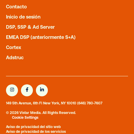
Contacto
Inicio de sesión
DSP, SSP & Ad Server
EMEA DSP (anteriormente S+A)
Cortex
Adstruc
BLOG
Every audience leaves a footprint.
Great OOH plans know how to follow
149 5th Avenue, 6th Fl New York, NY 10010
(646) 780-7607
it.
© 2026 Vistar Media. All Rights Reserved.
Cookie Settings
READ MORE
Aviso de privacidad del sitio web
Aviso de privacidad de los servicios