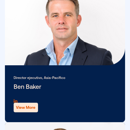
Vicepresidenta sénior, gerenta general, Mercado de EE. UU.
Lucy Markowitz