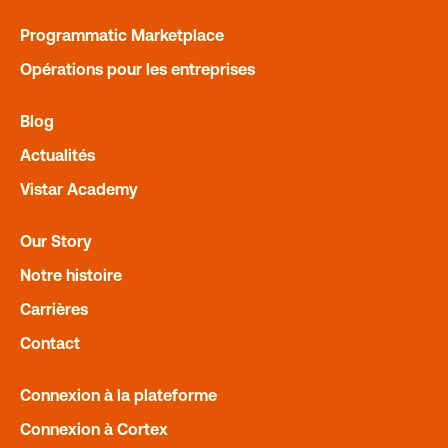
Programmatic Marketplace
Opérations pour les entreprises
Blog
Actualités
Vistar Academy
DOWNLOADABLES
Our Story
How to target your audience with
DOOH
Notre histoire
Carrières
READ MORE
Contact
Connexion à la plateforme
Connexion à Cortex
Parlons DOOH !