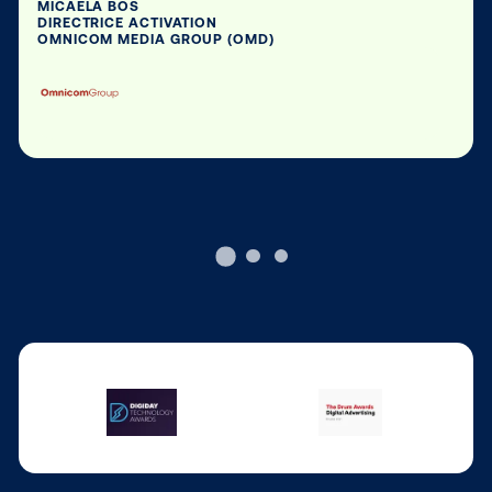
assis à l’arrière d’un taxi, à la caisse d’un magasin ou sur un quai 
Elle est aussi omniprésente dans le monde entier, se fondant dans
paysage, d’Auckland à Montréal, de Tampa à Zurich.
Nous travaillons avec les marques, agences et media owners du
entier pour transmettre leurs messages dans le monde réel.
CONTACTEZ-NOUS
Ne nous croyez pas sur
parole…