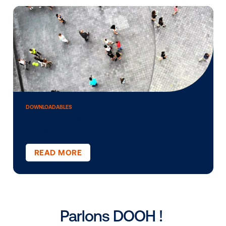
DOWNLOADABLES
The ultimate guide to digital out-of-
home (DOOH)
READ MORE